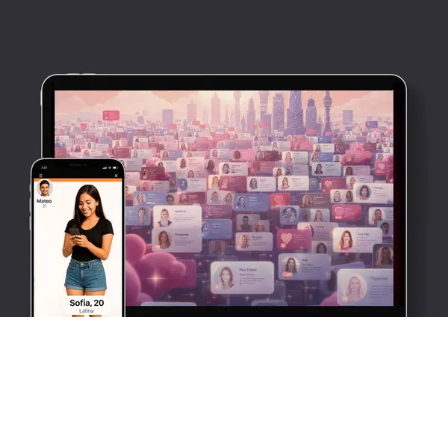
Համակողմանի տեսանյութի զրույց
Ապահովեք զվարճալի և հետաքրքիր միջոց
աղջիկների հետ ծանոթանալու համար
պատահական տեսազրույցի միջոցով: Հարթ,