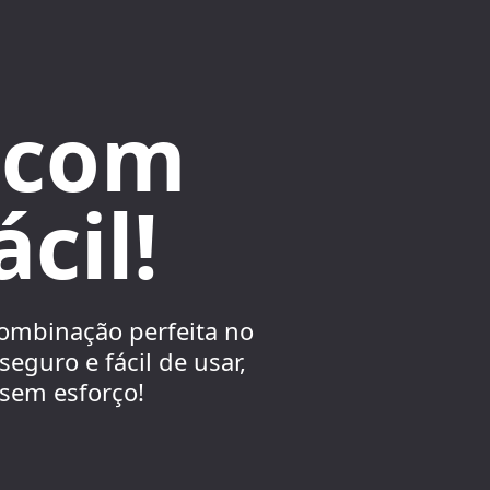
 com
cil!
 combinação perfeita no
eguro e fácil de usar,
 sem esforço!