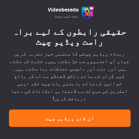
Videobeseda
مفت کیم چیٹ
حقیقی رابطوں کے لیے براہ
راست ویڈیو چیٹ
رینڈم ویڈیو چیٹس کا سنسنی خیز تجربہ کریں
جہاں آپ اجنبیوں سے جڑ سکتے ہیں، فلرٹ کر سکتے
ہیں اور نئے اور دلچسپ تعلقات بنا سکتے ہیں۔
کیم گرلز کے ساتھ دلکش گفتگو سے لے کر بالغ
خواتین کے ساتھ بامعنی بات چیت تک، اپنی
اسکرین کی سہولت سے لامتناہی امکانات کی دنیا
دریافت کریں!
آن لائن ویڈیو چیٹ