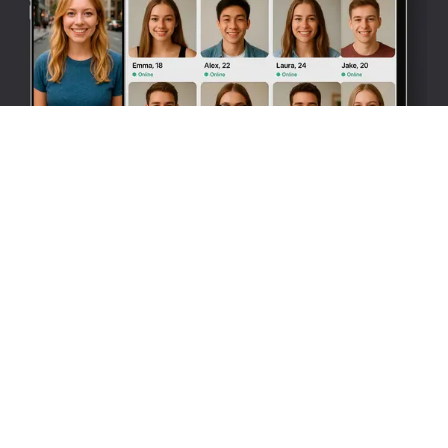
کیم چیٹ
ہمارے ویڈیو چیٹ کے ساتھ فوری رابطوں کی
دلچسپی دریافت کریں! دیکھیں کہ آپ کتنی آسانی
سے نئے لوگوں سے مل سکتے ہیں اور چند سیکنڈ
میں بامعنی تعلقات بنا سکتے ہیں۔ بغیر کسی حد
یا سرحد کے، ہمارا پلیٹ فارم ہزاروں صارفین
کو حقیقی وقت میں اکٹھا کرتا ہے۔ چاہے آپ
دوست بنانا چاہتے ہوں، فلرٹ کرنا چاہتے ہوں
یا ڈیٹنگ شروع کرنا چاہتے ہوں، امکانات
لامحدود ہیں۔ ابھی شامل ہوں اور ایک متحرک
کمیونٹی کا حصہ بنیں جہاں ہر گفتگو کسی غیر
معمولی چیز کی طرف لے جا سکتی ہے!
رینڈم ویڈیو چیٹ